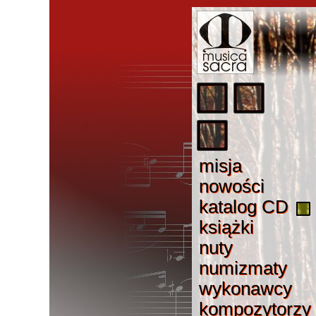
misj
a
misja
nowośc
i
nowości
katalog C
D
katalog CD
książk
i
książki
nut
y
nuty
numizmat
y
numizmaty
wykonawc
y
wykonawcy
kompozytorz
y
kompozytorzy