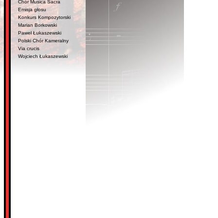
Chór Musica Sacra
Emisja głosu
Konkurs Kompozytorski
Marian Borkowski
Paweł Łukaszewski
Polski Chór Kameralny
Via crucis
Wojciech Łukaszewski