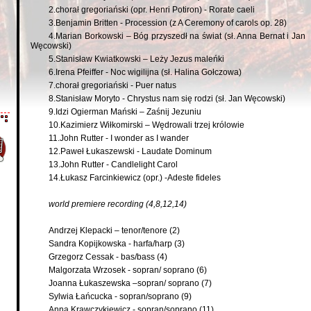
2.chorał gregoriański (opr. Henri Potiron) - Rorate caeli
3.Benjamin Britten - Procession (z A Ceremony of carols op. 28)
4.Marian Borkowski – Bóg przyszedł na świat (sł. Anna Bernat i Jan
Węcowski)
5.Stanisław Kwiatkowski – Leży Jezus maleńki
6.Irena Pfeiffer - Noc wigilijna (sł. Halina Gołczowa)
7.chorał gregoriański - Puer natus
8.Stanisław Moryto - Chrystus nam się rodzi (sł. Jan Węcowski)
9.Idzi Ogierman Mański – Zaśnij Jezuniu
10.Kazimierz Wiłkomirski – Wędrowali trzej królowie
11.John Rutter - I wonder as I wander
12.Paweł Łukaszewski - Laudate Dominum
13.John Rutter - Candlelight Carol
14.Łukasz Farcinkiewicz (opr.) -Adeste fideles
world premiere recording (4,8,12,14)
Andrzej Klepacki – tenor/tenore (2)
Sandra Kopijkowska - harfa/harp (3)
Grzegorz Cessak - bas/bass (4)
Malgorzata Wrzosek - sopran/ soprano (6)
Joanna Łukaszewska –sopran/ soprano (7)
Sylwia Łańcucka - sopran/soprano (9)
Anna Krawczykiewicz - sopran/soprano (11)