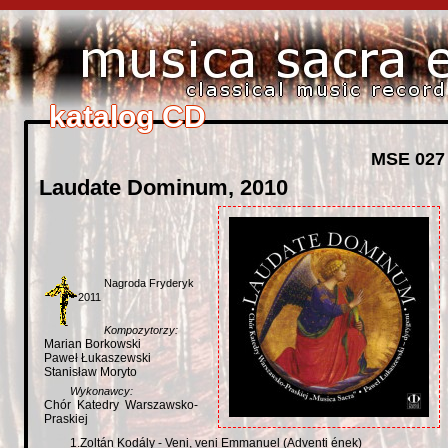
katalog CD
katalog CD
katalog CD
katalog CD
katalog CD
MSE 027
Laudate Dominum, 2010
Nagroda Fryderyk
2011
Kompozytorzy:
Marian Borkowski
Paweł Łukaszewski
Stanisław Moryto
Wykonawcy:
Chór Katedry Warszawsko-
Praskiej
1.Zoltán Kodály - Veni, veni Emmanuel (Adventi ének)