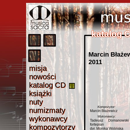
katalog 
katalog 
katalog 
katalog 
katalog 
Marcin Błażew
2011
misj
a
misja
nowośc
i
nowości
katalog C
D
katalog CD
książk
i
książki
nut
y
nuty
Kompozytor:
numizmat
y
numizmaty
Marcin Błażewicz
wykonawc
y
wykonawcy
Wykonawcy:
Tadeusz Domanowsk
fortepian
kompozytorz
y
kompozytorzy
dyr. Monika Wolińska