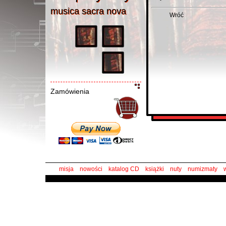
musica sacra nov
a
musica sacra nova
Wróć
Zamówienia
misja
nowości
katalog CD
książki
nuty
numizmaty