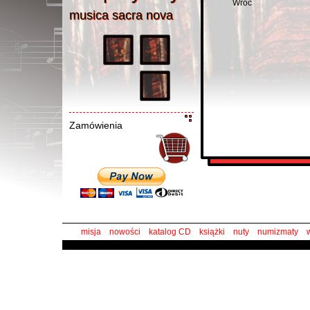
Wróć
musica sacra nov
a
musica sacra nova
Zamówienia
misja
nowości
katalog CD
książki
nuty
numizmaty