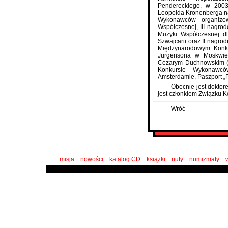
Pendereckiego, w 200
Leopolda Kronenberga na
Wykonawców organizo
Współczesnej, III nagro
Muzyki Współczesnej dl
Szwajcarii oraz II nagro
Międzynarodowym Konku
Jurgensona w Moskwie
Cezarym Duchnowskim (j
Konkursie Wykonawc
Amsterdamie, Paszport „
Obecnie jest dokto
jest członkiem Związku 
Wróć
misja
nowości
katalog CD
książki
nuty
numizmaty