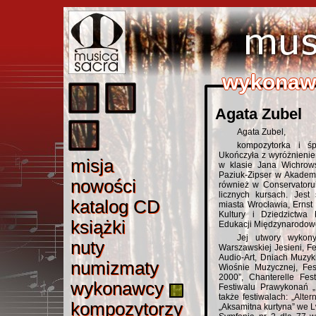
wykonaw
wykonaw
wykonaw
wykonaw
wykonaw
Agata Zubel
Agata Zubel,
kompozytorka i śp
Ukończyła z wyróżnieniem
misj
a
misja
w klasie Jana Wichrow
Paziuk-Zipser w Akademi
nowośc
i
nowości
również w Conservator
licznych kursach. Jest 
katalog C
D
katalog CD
miasta Wrocławia, Ernst
Kultury i Dziedzictwa
książk
i
książki
Edukacji Międzynarodowe
Jej utwory wykony
nut
y
nuty
Warszawskiej Jesieni, F
Audio-Art, Dniach Muzyk
numizmat
y
numizmaty
Wiośnie Muzycznej, Fes
2000”, Chanterelle Fest
wykonawc
y
wykonawcy
Festiwalu Prawykonań 
także festiwalach: „Alte
kompozytorz
y
kompozytorzy
„Aksamitna kurtyna” we L