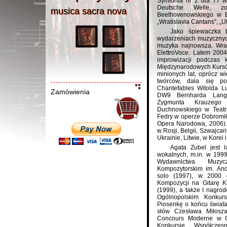
Symfonia nr 2 dla 77 
Deutsche Welle, zo
musica sacra nov
a
musica sacra nova
Beethovenowskiego w B
„Wratislavia Cantans”, „Ul
Jako śpiewaczka b
wydarzeniach muzycznych
muzyka najnowsza. Wra
ElettroVoce. Latem 2004
improwizacji podczas 
Międzynarodowych Kursów
minionych lat, oprócz w
twórców, dała się po
Chantefables Witolda Lu
Zamówienia
DW9 Bernharda Langa
Zygmunta Krauzego (
Duchnowskiego w Teatrz
Fedry w operze Dobromiły
Opera Narodowa, 2006). 
w Rosji, Belgii, Szwajcari
Ukrainie, Litwie, w Korei
Agata Zubel jest l
wokalnych, m.in. w 1999
Wydawnictwa Muzyc
Kompozytorskim im. And
solo (1997), w 2000 
Kompozycji na Gitarę K
(1999), a także I nagro
Ogólnopolskim Konkur
Piosenkę o końcu świata 
słów Czesława Miłosz
Concours Moderne w C
Konkursie Współczes